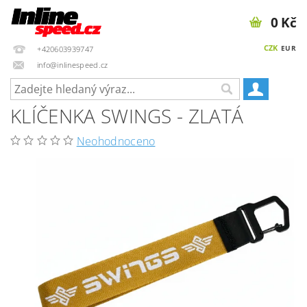
0 Kč
CZK
EUR
+420603939747
info@inlinespeed.cz
KLÍČENKA SWINGS - ZLATÁ
Neohodnoceno