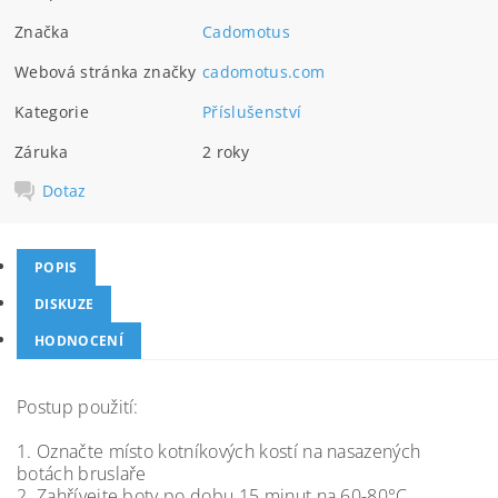
Značka
Cadomotus
Webová stránka značky
cadomotus.com
Kategorie
Příslušenství
Záruka
2 roky
Dotaz
POPIS
DISKUZE
HODNOCENÍ
Postup použití:
1. Označte místo kotníkových kostí na nasazených
botách bruslaře
2. Zahřívejte boty po dobu 15 minut na 60-80°C