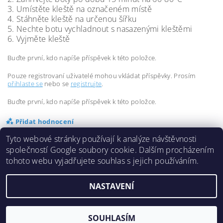
3. Umístěte kleště na označeném místě
4. Stáhněte kleště na určenou šířku
5. Nechte botu vychladnout s nasazenými kleštěmi
6. Vyjměte kleště
Buďte první, kdo napíše příspěvek k této položce.
Pouze registrovaní uživatelé mohou vkládat příspěvky. Prosím
přihlaste se
nebo se
registrujte
.
Buďte první, kdo napíše příspěvek k této položce.
Přidat hodnocení
Tyto webové stránky používají k analýze návštěvnosti
společností Google soubory cookie. Dalším procházením
tohoto webu vyjadřujete souhlas s jejich používáním.
NASTAVENÍ
2026 ©
Inlinespeed.cz
, všechna práva vyhrazena
Vytvořil Shoptet
SOUHLASÍM