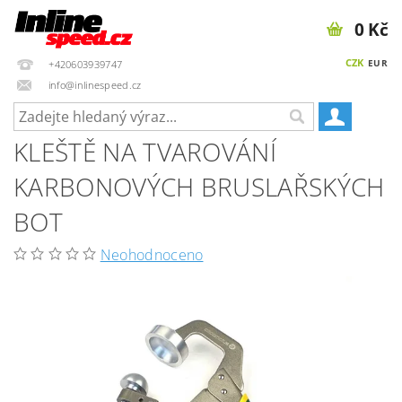
0 Kč
CZK
EUR
+420603939747
info@inlinespeed.cz
KLEŠTĚ NA TVAROVÁNÍ
KARBONOVÝCH BRUSLAŘSKÝCH
BOT
Neohodnoceno