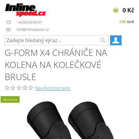
0 Kč
CZK
EUR
+420603939747
info@inlinespeed.cz
G-FORM X4 CHRÁNIČE NA
KOLENA NA KOLEČKOVÉ
BRUSLE
Neohodnoceno
Novinka