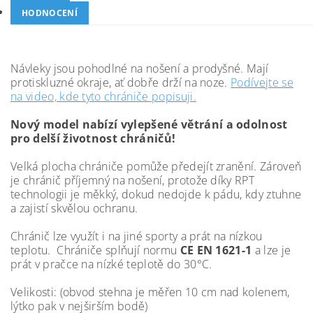
HODNOCENÍ
Návleky jsou pohodlné na nošení a prodyšné. Mají
protiskluzné okraje, ať dobře drží na noze.
Podívejte se
na video, kde tyto chrániče popisuji.
Nový model nabízí vylepšené větrání a odolnost
pro delší životnost chráničů!
Velká plocha chrániče pomůže předejít zranění. Zároveň
je chránič příjemný na nošení, protože díky RPT
technologii je měkký, dokud nedojde k pádu, kdy ztuhne
a zajistí skvělou ochranu.
Chránič lze využít i na jiné sporty a prát na nízkou
teplotu. Chrániče splňují normu
CE EN 1621-1
a lze je
prát v pračce na nízké teplotě
do 30°C.
Velikosti: (obvod stehna je měřen 10 cm nad kolenem,
lýtko pak v nejširším bodě)