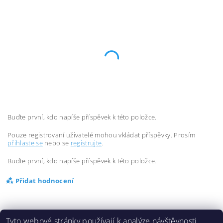
Buďte první, kdo napíše příspěvek k této položce.
Pouze registrovaní uživatelé mohou vkládat příspěvky. Prosím
přihlaste se
nebo se
registrujte
.
Buďte první, kdo napíše příspěvek k této položce.
Přidat hodnocení
Tyto webové stránky používají k analýze návštěvnosti