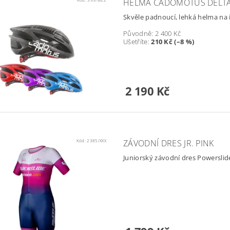
HELMA CADOMOTUS DELTA 
Skvěle padnoucí, lehká helma na i
Původně:
2 400 Kč
Ušetříte
:
210 Kč (–8 %)
2 190 Kč
Kód:
2385/XXX
ZÁVODNÍ DRES JR. PINK
Juniorský závodní dres Powerslid