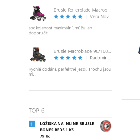
Brusle Rollerblade Macroblade 100 3WD W - vel. 40
|
Věra Nováková
spokojenost maximální, můžu jen
doporučit
Brusle Macroblade 90/100 BOA - černá/orange
|
Radomír Bureš
Rychlé dodání, perfektně jezdí. Trochu jsou
mi...
TOP 6
LOŽISKA NA INLINE BRUSLE
BONES REDS 1 KS
79 Kč