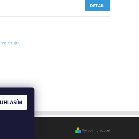
DETAIL
e
registrujte
.
UHLASÍM
Vytvořil Shoptet