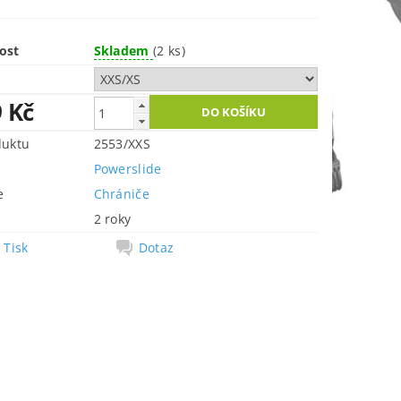
ost
Skladem
(2 ks)
9 Kč
duktu
2553/XXS
Powerslide
e
Chrániče
2 roky
Tisk
Dotaz