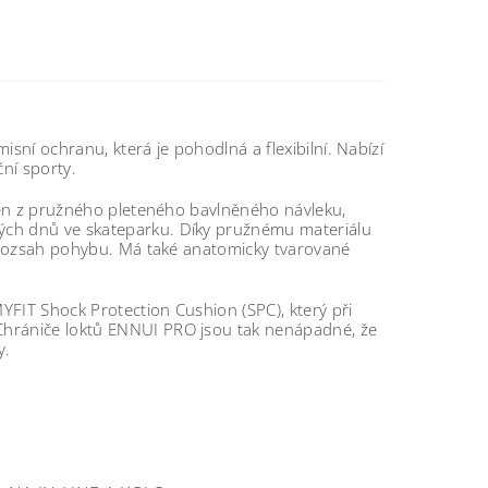
sní ochranu, která je pohodlná a flexibilní. Nabízí
ční sporty.
oben z pružného pleteného bavlněného návleku,
ých dnů ve skateparku. Díky pružnému materiálu
cí rozsah pohybu. Má také anatomicky tvarované
YFIT Shock Protection Cushion (SPC), který při
Chrániče loktů ENNUI PRO jsou tak nenápadné, že
y.