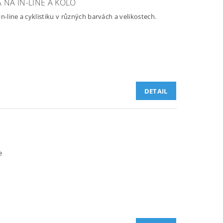
NA IN-LINE A KOLO
n-line a cyklistiku v různých barvách a velikostech.
DETAIL
e