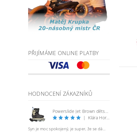
PŘIJÍMÁME ONLINE PLATBY
HODNOCENÍ ZÁKAZNÍKŮ
Powerslide Jet Brown dětské kolečkové brusle
|
Klára Horáčková
Syn je moc spokojený, je super, že se dá...