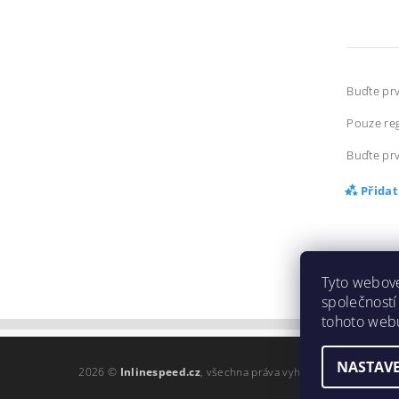
Buďte prv
Pouze reg
Buďte prv
Přida
Tyto webové
společností
tohoto webu
NASTAVE
2026 ©
Inlinespeed.cz
, všechna práva vyhrazena