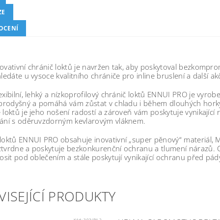
ZE
OCENÍ
ovativní chránič loktů je navržen tak, aby poskytoval bezkompromi
hledáte u vysoce kvalitního chrániče pro inline bruslení a další ak
exibilní, lehký a nízkoprofilový chránič loktů ENNUI PRO je vyr
e prodyšný a pomáhá vám zůstat v chladu i během dlouhých hork
 loktů je jeho nošení radostí a zároveň vám poskytuje vynikají
vání s oděruvzdorným kevlarovým vláknem.
loktů ENNUI PRO obsahuje inovativní „super pěnový“ materiál, M
ztvrdne a poskytuje bezkonkurenční ochranu a tlumení nárazů. 
nosit pod oblečením a stále poskytují vynikající ochranu před pád
VISEJÍCÍ PRODUKTY
Kód:
393/BIL2