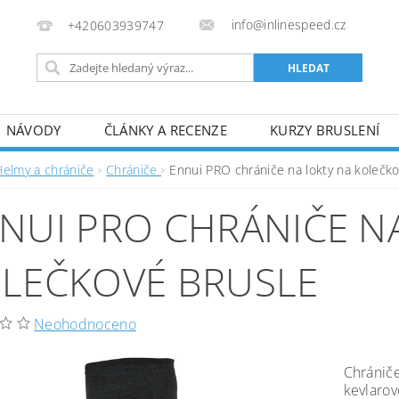
info@inlinespeed.cz
+420603939747
NÁVODY
ČLÁNKY A RECENZE
KURZY BRUSLENÍ
REKLAMACE A VRÁCENÍ ZBOŽÍ
Helmy a chrániče
Chrániče
Ennui PRO chrániče na lokty na kolečko
NUI PRO CHRÁNIČE N
LEČKOVÉ BRUSLE
Neohodnoceno
Chrániče
kevlarov