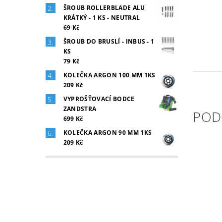
ŠROUB ROLLERBLADE ALU
KRÁTKÝ - 1 KS - NEUTRAL
69 Kč
ŠROUB DO BRUSLÍ - INBUS - 1
KS
79 Kč
KOLEČKA ARGON 100 MM 1KS
209 Kč
VYPROŠŤOVACÍ BODCE
ZANDSTRA
POD
699 Kč
KOLEČKA ARGON 90 MM 1KS
209 Kč