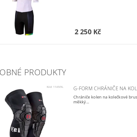
2 250 Kč
OBNÉ PRODUKTY
Kód:
1149/XL
G-FORM CHRÁNIČE NA KO
Chrániče kolen na kolečkové brus
měkký...