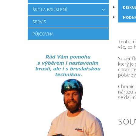
DISKU
ŠKOLA BRUSLENÍ
HODN
SERVIS
PŮJČOVNA
Tento in
vše, co 
Super fl
který j
chrániče
polstro
Chránič 
nárazu 
se dají 
SOU