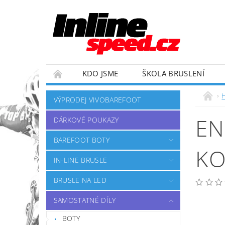
KDO JSME
ŠKOLA BRUSLENÍ
ZÁVODNÍ TÝM
OBCHODNÍ PODMÍNKY
VÝPRODEJ VIVOBAREFOOT
EN
DÁRKOVÉ POUKAZY
BAREFOOT BOTY
KO
IN-LINE BRUSLE
BRUSLE NA LED
SAMOSTATNÉ DÍLY
BOTY