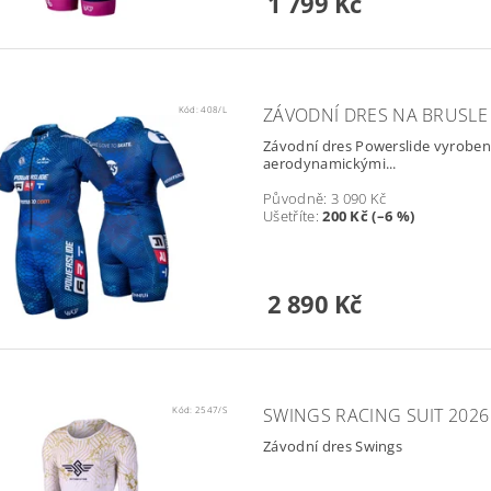
1 799 Kč
Kód:
408/L
ZÁVODNÍ DRES NA BRUSLE
Závodní dres Powerslide vyroben
aerodynamickými...
Původně:
3 090 Kč
Ušetříte
:
200 Kč (–6 %)
2 890 Kč
Kód:
2547/S
SWINGS RACING SUIT 2026 
Závodní dres Swings