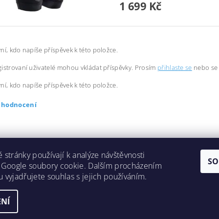
1 699 Kč
ní, kdo napíše příspěvek k této položce.
istrovaní uživatelé mohou vkládat příspěvky. Prosím
přihlaste se
nebo s
ní, kdo napíše příspěvek k této položce.
t hodnocení
 stránky používají k analýze návštěvnosti
SO
 Google soubory cookie. Dalším procházením
 vyjadřujete souhlas s jejich používáním.
NÍ