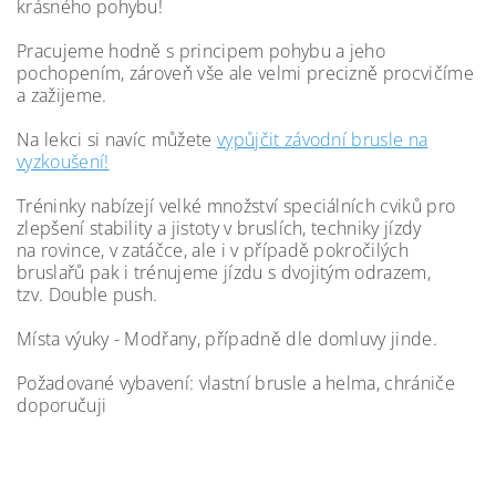
krásného pohybu!
Pracujeme hodně s principem pohybu a jeho
pochopením, zároveň vše ale velmi precizně procvičíme
a zažijeme.
Na lekci si navíc můžete
vypůjčit závodní brusle na
vyzkoušení!
Tréninky nabízejí velké množství speciálních cviků pro
zlepšení stability a jistoty v bruslích, techniky jízdy
na rovince, v zatáčce, ale i v případě pokročilých
bruslařů pak i trénujeme jízdu s dvojitým odrazem,
tzv. Double push.
Místa výuky - Modřany, případně dle domluvy jinde.
Požadované vybavení: vlastní brusle a helma, chrániče
doporučuji