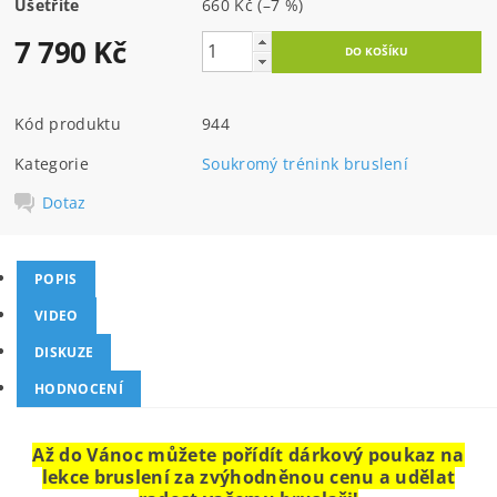
Ušetříte
660 Kč
(–7 %)
7 790 Kč
Kód produktu
944
Kategorie
Soukromý trénink bruslení
Dotaz
POPIS
VIDEO
DISKUZE
HODNOCENÍ
Až do Vánoc můžete pořídít dárkový poukaz na
lekce bruslení za zvýhodněnou cenu a udělat