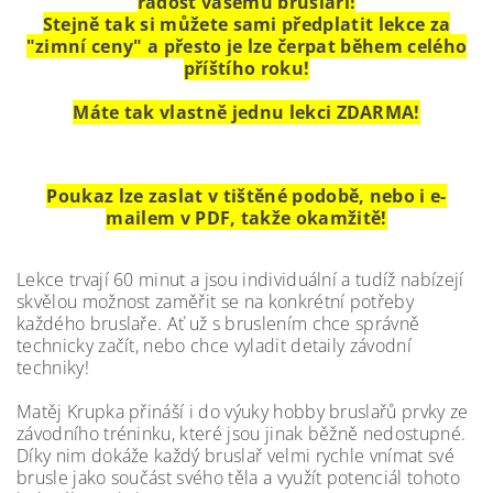
radost vašemu bruslaři!
Stejně tak si můžete sami předplatit lekce za
"zimní ceny" a přesto je lze čerpat během celého
příštího roku!
Máte tak vlastně jednu lekci ZDARMA!
Poukaz lze zaslat v tištěné podobě, nebo i e-
mailem v PDF, takže okamžitě!
Lekce trvají 60 minut a jsou individuální a tudíž nabízejí
skvělou možnost zaměřit se na konkrétní potřeby
každého bruslaře. Ať už s bruslením chce správně
technicky začít, nebo chce vyladit detaily závodní
techniky!
Matěj Krupka přináší i do výuky hobby bruslařů prvky ze
závodního tréninku, které jsou jinak běžně nedostupné.
Díky nim dokáže každý bruslař velmi rychle vnímat své
brusle jako součást svého těla a využít potenciál tohoto