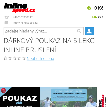
0 Kč
CZK
EUR
+420603939747
info@inlinespeed.cz
DÁRKOVÝ POUKAZ NA 5 LEKCÍ
INLINE BRUSLENÍ
Neohodnoceno