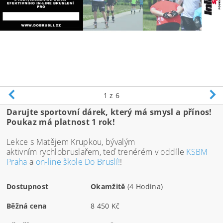
1
z 6
Darujte sportovní dárek, který má smysl a přínos!
Poukaz má platnost 1 rok!
Lekce s Matějem Krupkou, bývalým
aktivním rychlobruslařem, teď trenérém v oddíle
KSBM
Praha
a
on-line škole Do Bruslí!
!
Dostupnost
Okamžitě
(4 Hodina)
Běžná cena
8 450 Kč