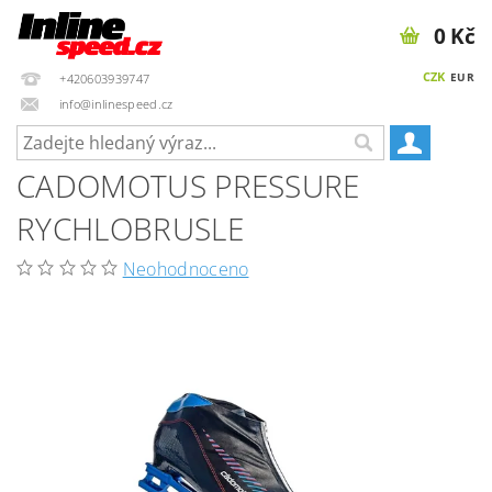
0 Kč
CZK
EUR
+420603939747
info@inlinespeed.cz
CADOMOTUS PRESSURE
RYCHLOBRUSLE
Neohodnoceno