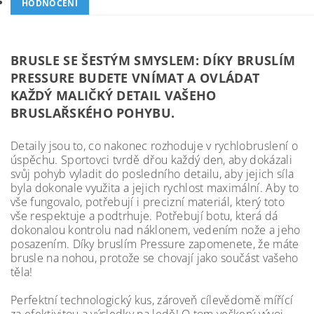
HODNOCENÍ
BRUSLE SE ŠESTÝM SMYSLEM: DÍKY BRUSLÍM
PRESSURE BUDETE VNÍMAT A OVLÁDAT
KAŽDÝ MALIČKÝ DETAIL VAŠEHO
BRUSLAŘSKÉHO POHYBU.
Detaily jsou to, co nakonec rozhoduje v rychlobruslení o
úspěchu. Sportovci tvrdě dřou každý den, aby dokázali
svůj pohyb vyladit do posledního detailu, aby jejich síla
byla dokonale využita a jejich rychlost maximální. Aby to
vše fungovalo, potřebují i precizní materiál, který toto
vše respektuje a podtrhuje. Potřebují botu, která dá
dokonalou kontrolu nad náklonem, vedením nože a jeho
posazením. Díky bruslím Pressure zapomenete, že máte
brusle na nohou, protože se chovají jako součást vašeho
těla!
Perfektní technologický kus, zároveň cílevědomě mířící