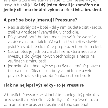
za efektivitou a výsledky na ledě! O tom veškerý vývoj
nových bruslí je!
Každý jeden detail je zaměřen na
jediný cíl - maximální výkon a efektivita bruslení.
A proč se boty jmenují Pressure?
Nabízí skvělý cit v botě - díky nim budete cítit každou
změnu v rozložení váhy/tlaku v chodidle.
Díky pevné botě budete moci jet vyšší frekvencí v
zatáčce a nabrat tak lepší rychlost! A to díky skvělé
jistotě a stabilitě okamžitě po položení brusle na led.
Cadomotus je jednou z mála firem, která neustále
investuje do vývoje nových technologií a nespí na
vavřínech z minulosti!
Jednokusá technologie se používá víceméně pouze u
bot na míru. Díky ní jsou boty velmi lehké a velmi
pevné. Navíc sedí podobně jako custom brusle.
Tlak na nejlepší výsledky - to je Pressure
V bruslích Pressure se skloubí technologický pokrok s
precizností a nejleošími výsledky, což je přesně to, co
vám umožní v bruslení dosáhnout toho samého!