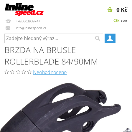
0 Kč
CZK
EUR
+420603939747
info@inlinespeed.cz
BRZDA NA BRUSLE
ROLLERBLADE 84/90MM
Neohodnoceno