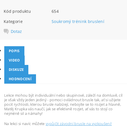
Kód produktu
654
Kategorie
Soukromý trénink bruslení
Dotaz
POPIS
VIDEO
DISKUZE
HODNOCENÍ
Lekce mohou být individuální nebo skupinové, záleží na domluvě, cíl
je však vždy jeden jediný - pomoci ovládnout brusle tak, ať si užijete
pocit rychlosti, kterou brusle nabízejí, nebojíte se to rozjet a hlavně,
Matěj Krupka vás naučí, jak se efektivně rozjet, ať vás to stojí co
nejméně sil a námahy!
Na lekci si navíc můžete
vypůjčit závodní brusle na vyzkoušení!