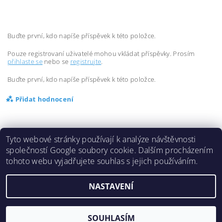
Buďte první, kdo napíše příspěvek k této položce.
Pouze registrovaní uživatelé mohou vkládat příspěvky. Prosím
přihlaste se
nebo se
registrujte
.
Buďte první, kdo napíše příspěvek k této položce.
Přidat hodnocení
Tyto webové stránky používají k analýze návštěvnosti
společností Google soubory cookie. Dalším procházením
tohoto webu vyjadřujete souhlas s jejich používáním.
2026 ©
Inlinespeed.cz
, všechna práva vyhrazena
NASTAVENÍ
Vytvořil Shoptet
SOUHLASÍM