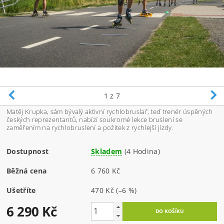
1
z 7
Matěj Krupka, sám bývalý aktivní rychlobruslař, teď trenér úspěných
českých reprezentantů, nabízí soukromé lekce bruslení se
zaměřením na rychlobruslení a požitek z rychlejší jízdy.
Dostupnost
Skladem
(4 Hodina)
Běžná cena
6 760 Kč
Ušetříte
470 Kč
(–6 %)
6 290 Kč