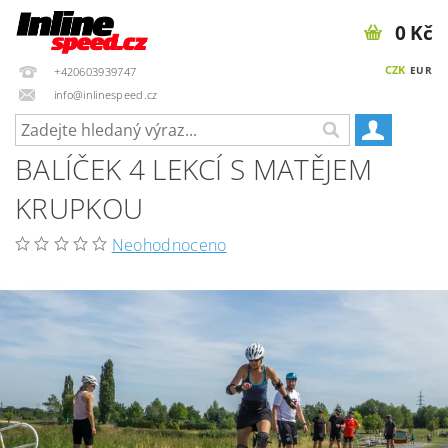
0 Kč
CZK
EUR
+420603939747
info@inlinespeed.cz
BALÍČEK 4 LEKCÍ S MATĚJEM
KRUPKOU
Neohodnoceno